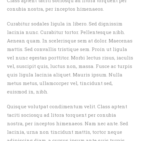
Class aptent taciti sociosqu ad litora torquent per
conubia nostra, per inceptos himenaeos.
Curabitur sodales ligula in libero. Sed dignissim
lacinia nunc. Curabitur tortor. Pellentesque nibh.
Aenean quam. In scelerisque sem at dolor. Maecenas
mattis. Sed convallis tristique sem. Proin ut ligula
vel nunc egestas porttitor. Morbi lectus risus, iaculis
vel, suscipit quis, luctus non, massa. Fusce ac turpis
quis ligula lacinia aliquet. Mauris ipsum. Nulla
metus metus, ullamcorper vel, tincidunt sed,
euismod in, nibh.
Quisque volutpat condimentum velit. Class aptent
taciti sociosqu ad litora torquent per conubia
nostra, per inceptos himenaeos. Nam nec ante. Sed
lacinia, urna non tincidunt mattis, tortor neque
adipiscing diam, a cursus ipsum ante quis turpis.