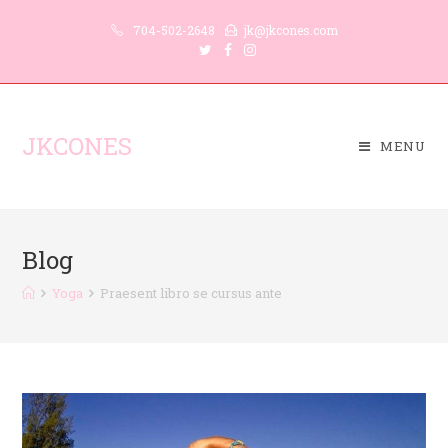
704-502-2648
jk@jkcones.com
JKCONES
MENU
Blog
Yoga
Praesent libro se cursus ante