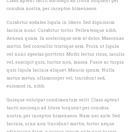
Class aptent taciti sociosqu ad litora torquent per
conubia nostra, per inceptos himenaeos.
Curabitur sodales ligula in libero. Sed dignissim
lacinia nunc. Curabitur tortor. Pellentesque nibh.
Aenean quam. In scelerisque sem at dolor. Maecenas
mattis. Sed convallis tristique sem. Proin ut ligula
vel nunc egestas porttitor. Morbi lectus risus, iaculis
vel, suscipit quis, luctus non, massa. Fusce ac turpis
quis ligula lacinia aliquet. Mauris ipsum. Nulla
metus metus, ullamcorper vel, tincidunt sed,
euismod in, nibh.
Quisque volutpat condimentum velit. Class aptent
taciti sociosqu ad litora torquent per conubia
nostra, per inceptos himenaeos. Nam nec ante. Sed
lacinia, urna non tincidunt mattis, tortor neque
adipiscing diam, a cursus ipsum ante quis turpis.