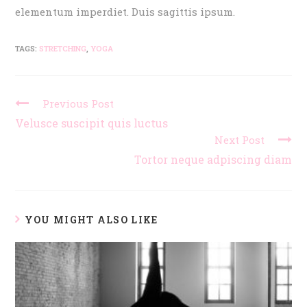
elementum imperdiet. Duis sagittis ipsum.
TAGS:
STRETCHING
,
YOGA
Previous Post
Velusce suscipit quis luctus
Next Post
Tortor neque adpiscing diam
YOU MIGHT ALSO LIKE