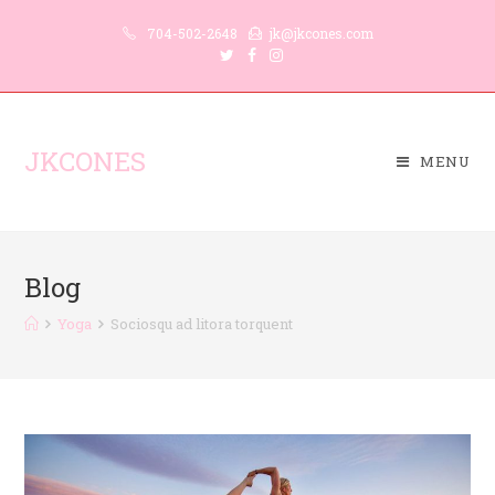
704-502-2648
jk@jkcones.com
JKCONES
MENU
Blog
Yoga
Sociosqu ad litora torquent